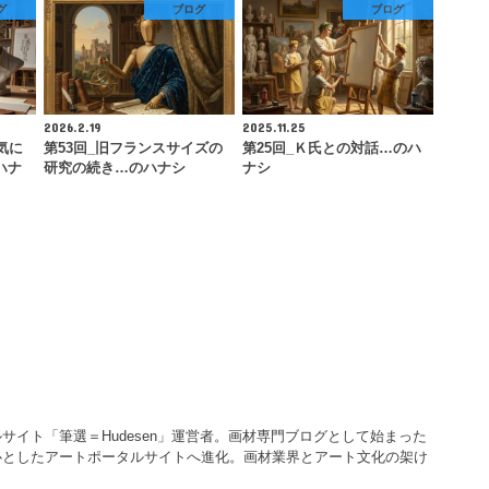
グ
ブログ
ブログ
2026.2.19
2025.11.25
気に
第53回_旧フランスサイズの
第25回_Ｋ氏との対話…のハ
ハナ
研究の続き…のハナシ
ナシ
サイト「筆選＝Hudesen」運営者。画材専門ブログとして始まった
心としたアートポータルサイトへ進化。画材業界とアート文化の架け