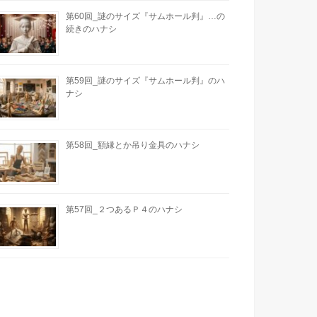
第60回_謎のサイズ『サムホール判』…の
続きのハナシ
第59回_謎のサイズ『サムホール判』のハ
ナシ
第58回_額縁とか吊り金具のハナシ
第57回_２つあるＰ４のハナシ