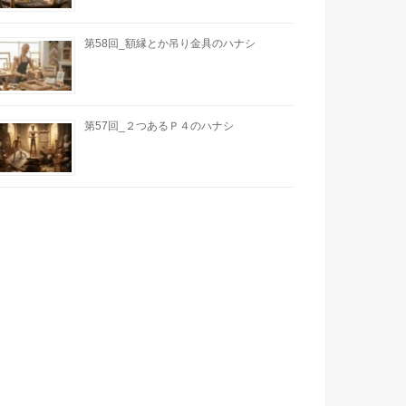
第58回_額縁とか吊り金具のハナシ
第57回_２つあるＰ４のハナシ