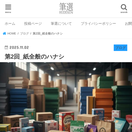
menu
search
ホーム
投稿ページ
筆選について
プライバシーポリシー
お
HOME
ブログ
第2回_紙全般のハナシ
2025.11.02
ブログ
第2回_紙全般のハナシ