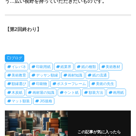
う…広い視野を持っていただきたいものです。
【第2回終わり】
ブログ
イレパネ
印刷用紙
紙業界
紙の種類
美術教材
美術教育
デッサン額縁
画材知識
紙の流通
額縁選び
印刷物
ポスターフレーム
美術の先生
木炭紙
画材屋の知識
ケント紙
額装方法
画用紙
マット額装
JIS規格
この記事が気に入ったら