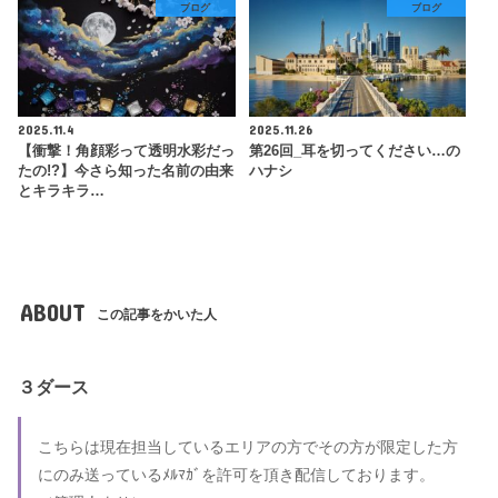
ブログ
ブログ
2025.11.4
2025.11.26
【衝撃！角顔彩って透明水彩だっ
第26回_耳を切ってください…の
たの!?】今さら知った名前の由来
ハナシ
とキラキラ…
ABOUT
この記事をかいた人
３ダース
こちらは現在担当しているエリアの方でその方が限定した方
にのみ送っているﾒﾙﾏｶﾞを許可を頂き配信しております。