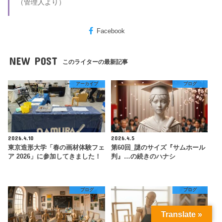
（管理人より）
Facebook
NEW POST
このライターの最新記事
アーカイブ
ブログ
2026.4.10
2026.4.5
東京造形大学「春の画材体験フェ
第60回_謎のサイズ『サムホール
ア 2026」に参加してきました！
判』…の続きのハナシ
ブログ
ブログ
Translate »