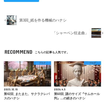
第3回_紙を作る機械のハナシ
「シャーペン狂走曲」
RECOMMEND
こちらの記事も人気です。
ブログ
ブログ
2025.12.15
2026.4.5
第42回_またまた、サクラクレパ
第60回_謎のサイズ『サムホール
スのハナシ
判』…の続きのハナシ