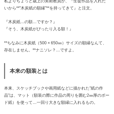
私よりちょっと歳上の美術教員が、『生徒作品を入れた
いから**”木炭紙の額縁”**を持ってきて』と注文。
『木炭紙…の額…ですか？』
『そう、木炭紙がぴったり入る額！』
**ちなみに木炭紙（500 × 650㎜）サイズの額縁なんて、
存在しません。**ナニソレ？…ですよ。
本来の額装とは
本来、スケッチブックや画用紙などに描かれた”紙の作
品”は、マット（額装の際に作品の周りを囲む2㎜厚のボー
ド紙）を使って…一回り大きな額縁に入れるもの。