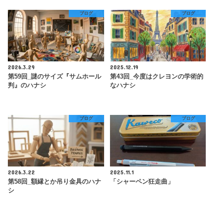
ブログ
ブログ
2026.3.29
2025.12.19
第59回_謎のサイズ『サムホール
第43回_今度はクレヨンの学術的
判』のハナシ
なハナシ
ブログ
ブログ
2026.3.22
2025.11.1
第58回_額縁とか吊り金具のハナ
「シャーペン狂走曲」
シ