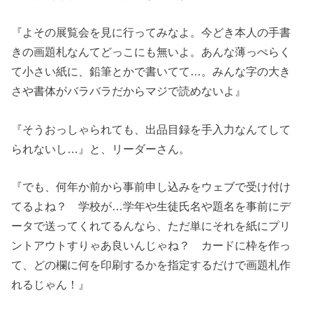
『よその展覧会を見に行ってみなよ。今どき本人の手書
きの画題札なんてどっこにも無いよ。あんな薄っぺらく
て小さい紙に、鉛筆とかで書いてて…。みんな字の大き
さや書体がバラバラだからマジで読めないよ』
『そうおっしゃられても、出品目録を手入力なんてして
られないし…』と、リーダーさん。
『でも、何年か前から事前申し込みをウェブで受け付け
てるよね？ 学校が…学年や生徒氏名や題名を事前にデ
ータで送ってくれてるんなら、ただ単にそれを紙にプリ
ントアウトすりゃあ良いんじゃね？ カードに枠を作っ
て、どの欄に何を印刷するかを指定するだけで画題札作
れるじゃん！』