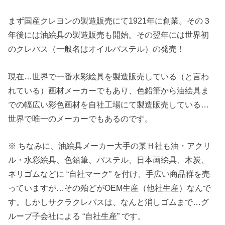
まず国産クレヨンの製造販売にて1921年に創業。その３
年後には油絵具の製造販売も開始。その翌年には世界初
のクレパス（一般名はオイルパステル）の発売！
現在…世界で一番水彩絵具を製造販売している（と言わ
れている）画材メーカーでもあり、色鉛筆から油絵具ま
での幅広い彩色画材を自社工場にて製造販売している…
世界で唯一のメーカーでもあるのです。
※ ちなみに、油絵具メーカー大手の某Ｈ社も油・アクリ
ル・水彩絵具、色鉛筆、パステル、日本画絵具、木炭、
ネリゴムなどに “自社マーク” を付け、手広い商品群を売
っていますが…その殆どがOEM生産（他社生産）なんで
す。しかしサクラクレパスは、なんと消しゴムまで…グ
ループ子会社による “自社生産” です。