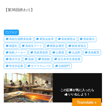
【第36回終わり】
ブログ
高校生国際美術展
展覧会改革
美術展覧会
美術展示
画題札
高校生アート
展覧会運営
観覧者視点
画材メーカー
高校美術部
公募展
出品料
美術教育
展示方法
仮縁
美術館
全日本学生美術展
学生作品展
サクラクレパス
台紙部門
この記事が気に入ったら
いいねしよう！
Translate »