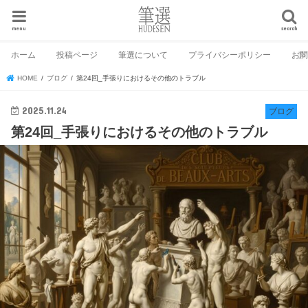
menu
search
ホーム
投稿ページ
筆選について
プライバシーポリシー
お
HOME
ブログ
第24回_手張りにおけるその他のトラブル
2025.11.24
ブログ
第24回_手張りにおけるその他のトラブル