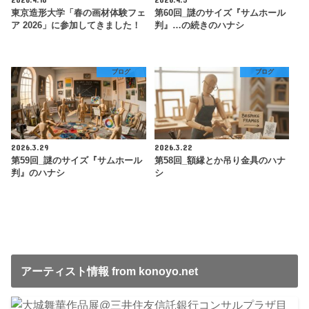
東京造形大学「春の画材体験フェ
第60回_謎のサイズ『サムホール
ア 2026」に参加してきました！
判』…の続きのハナシ
ブログ
ブログ
2026.3.29
2026.3.22
第59回_謎のサイズ『サムホール
第58回_額縁とか吊り金具のハナ
判』のハナシ
シ
アーティスト情報 from konoyo.net