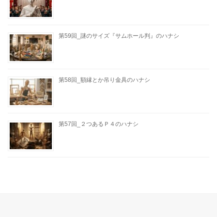
第59回_謎のサイズ『サムホール判』のハナシ
第58回_額縁とか吊り金具のハナシ
第57回_２つあるＰ４のハナシ