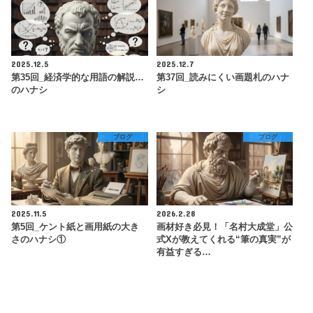
2025.12.5
2025.12.7
第35回_経済学的な用語の解説…
第37回_読みにくい画題札のハナ
のハナシ
シ
ブログ
ブログ
2025.11.5
2026.2.28
第5回_ケント紙と画用紙の大き
画材好き必見！「名村大成堂」公
さのハナシ①
式Xが教えてくれる“筆の真実”が
有益すぎる…