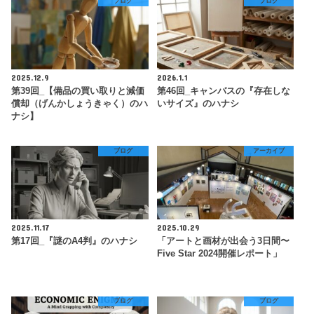
ブログ
ブログ
2025.12.9
2026.1.1
第39回_【備品の買い取りと減価
第46回_キャンバスの『存在しな
償却（げんかしょうきゃく）のハ
いサイズ』のハナシ
ナシ】
ブログ
アーカイブ
2025.11.17
2025.10.29
第17回_『謎のA4判』のハナシ
「アートと画材が出会う3日間〜
Five Star 2024開催レポート」
ブログ
ブログ