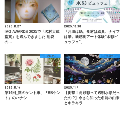
2025.11.27
2025.10.30
IAG AWARDS 2025で「名村大成
「お皿は紙、食材は絵具、ナイフ
堂賞」を選んできました!池袋
は筆。新感覚アート体験"水彩ビ
の…
ュッフェ"」
ブログ
ブログ
2025.11.14
2025.11.4
第14回_謎のケント紙、『BBケン
【衝撃！角顔彩って透明水彩だっ
ト』のハナシ
たの!?】今さら知った名前の由来
とキラキラ…