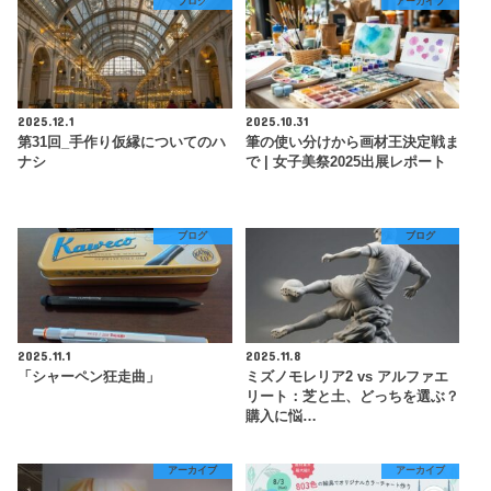
ブログ
アーカイブ
2025.12.1
2025.10.31
第31回_手作り仮縁についてのハ
筆の使い分けから画材王決定戦ま
ナシ
で | 女子美祭2025出展レポート
ブログ
ブログ
2025.11.1
2025.11.8
「シャーペン狂走曲」
ミズノモレリア2 vs アルファエ
リート：芝と土、どっちを選ぶ？
購入に悩…
アーカイブ
アーカイブ