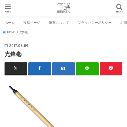
menu
search
ホーム
投稿ページ
筆選について
プライバシーポリシー
お
HOME
光鋒毫
2017.08.09
光鋒毫