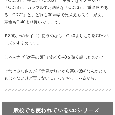
『CD56』、平型の『CD22』、モダンなイメージの
『CD88』、カラフルでお洒落な『CD33』、重厚感のあ
る『CD77』と、どれも30㎜幅で見栄えも良く…頑丈。
寿命もC‐40より長いでしょう。
Ｆ30以上のサイズに使うのなら、C‐40よりも断然CDシリ
ーズをすすめます。
じゃあナゼ “次善の策” であるC‐40を熱く語ったのか？
それはみなさんが『予算が無いから高い仮縁なんかとて
もじゃないけど買えない…』っておっしゃるから。
一般校でも使われているCDシリーズ