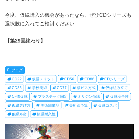
今度、仮縁購入の機会があったなら、ぜひCDシリーズも
選択肢に入れてご検討ください。
【第29回終わり】
ブログ
CD22
仮縁メリット
CD56
CD88
CDシリーズ
CD33
学校美術
CD77
横ビス方式
仮縁組み立て
C-40仮縁
プラスチック固定
オリジン仮縁
仮縁安全性
仮縁選び方
美術部備品
美術部予算
仮縁コスパ
仮縁寿命
額縁耐久性