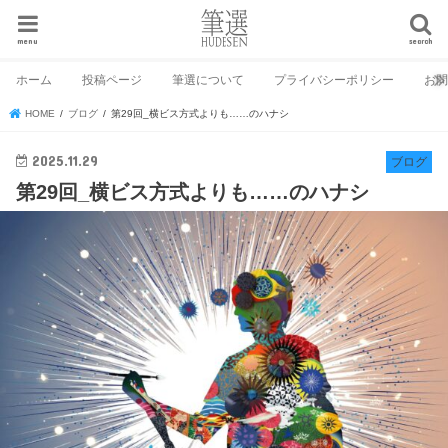
menu
search
ホーム
投稿ページ
筆選について
プライバシーポリシー
お
HOME
ブログ
第29回_横ビス方式よりも……のハナシ
2025.11.29
ブログ
第29回_横ビス方式よりも……のハナシ