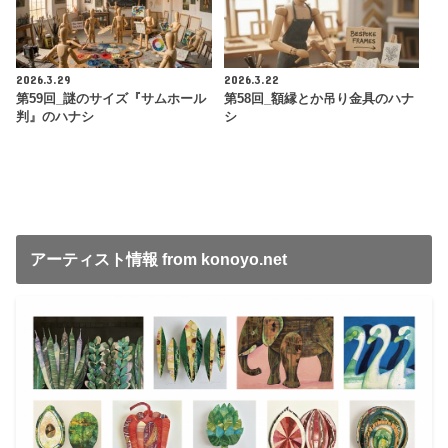
2026.3.29
2026.3.22
第59回_謎のサイズ『サムホール
第58回_額縁とか吊り金具のハナ
判』のハナシ
シ
アーティスト情報 from konoyo.net