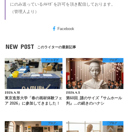
にのみ送っているﾒﾙﾏｶﾞを許可を頂き配信しております。
（管理人より）
Facebook
NEW POST
このライターの最新記事
アーカイブ
ブログ
2026.4.10
2026.4.5
東京造形大学「春の画材体験フェ
第60回_謎のサイズ『サムホール
ア 2026」に参加してきました！
判』…の続きのハナシ
ブログ
ブログ