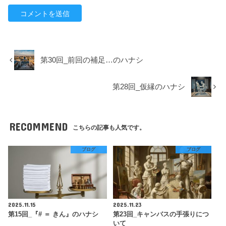
第30回_前回の補足…のハナシ
第28回_仮縁のハナシ
RECOMMEND
こちらの記事も人気です。
ブログ
ブログ
2025.11.15
2025.11.23
第15回_『# ＝ きん』のハナシ
第23回_キャンバスの手張りにつ
いて