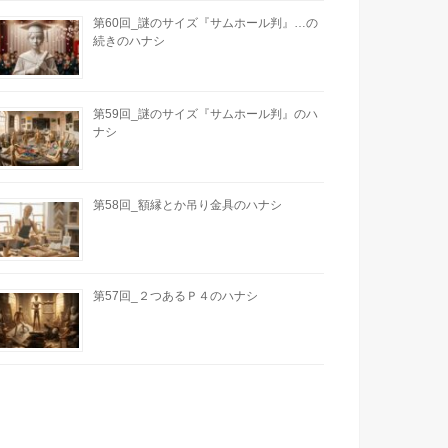
第60回_謎のサイズ『サムホール判』…の
続きのハナシ
第59回_謎のサイズ『サムホール判』のハ
ナシ
第58回_額縁とか吊り金具のハナシ
第57回_２つあるＰ４のハナシ