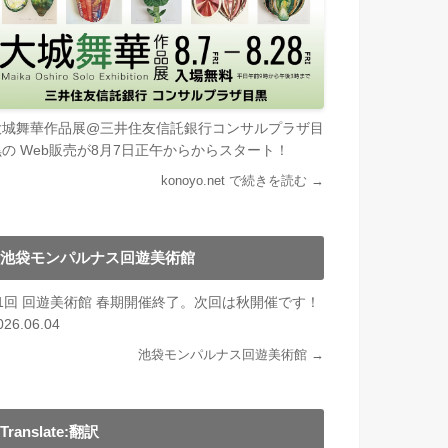
大城舞華作品展@三井住友信託銀行コンサルプラザ目
黒の Web販売が8月7日正午からからスタート！
konoyo.net で続きを読む →
池袋モンパルナス回遊美術館
21回 回遊美術館 春期開催終了。次回は秋開催です！
026.06.04
池袋モンパルナス回遊美術館 →
Translate:翻訳