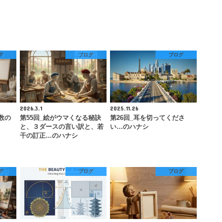
グ
ブログ
ブログ
2026.3.1
2025.11.26
数の
第55回_絵がウマくなる秘訣
第26回_耳を切ってくださ
と、３ダースの言い訳と、若
い…のハナシ
干の訂正…のハナシ
グ
ブログ
ブログ