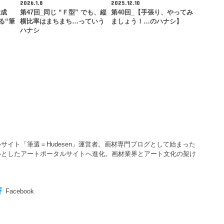
2026.1.8
2025.12.10
大成
第47回_同じ “Ｆ型” でも、縦
第40回_【手張り、やってみ
る“筆
横比率はまちまち…っていう
ましょう！…のハナシ】
ハナシ
サイト「筆選＝Hudesen」運営者。画材専門ブログとして始まった
心としたアートポータルサイトへ進化。画材業界とアート文化の架け
Facebook