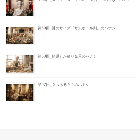
第59回_謎のサイズ『サムホール判』のハナシ
第58回_額縁とか吊り金具のハナシ
第57回_２つあるＰ４のハナシ