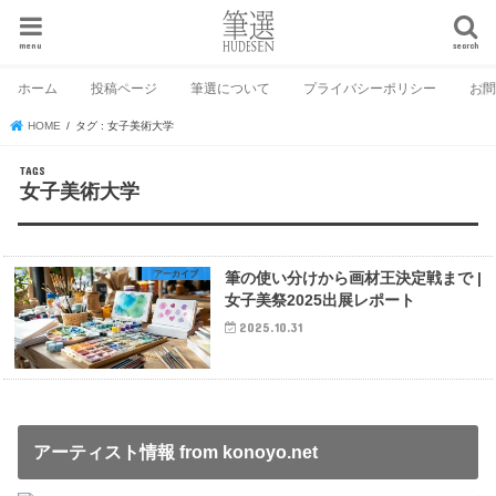
menu
search
ホーム
投稿ページ
筆選について
プライバシーポリシー
お
HOME
タグ : 女子美術大学
女子美術大学
アーカイブ
筆の使い分けから画材王決定戦まで |
女子美祭2025出展レポート
2025.10.31
アーティスト情報 from konoyo.net