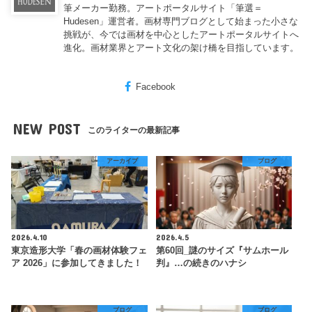
筆メーカー勤務。アートポータルサイト「筆選＝
Hudesen」運営者。画材専門ブログとして始まった小さな
挑戦が、今では画材を中心としたアートポータルサイトへ
進化。画材業界とアート文化の架け橋を目指しています。
Facebook
NEW POST
このライターの最新記事
アーカイブ
ブログ
2026.4.10
2026.4.5
東京造形大学「春の画材体験フェ
第60回_謎のサイズ『サムホール
ア 2026」に参加してきました！
判』…の続きのハナシ
ブログ
ブログ