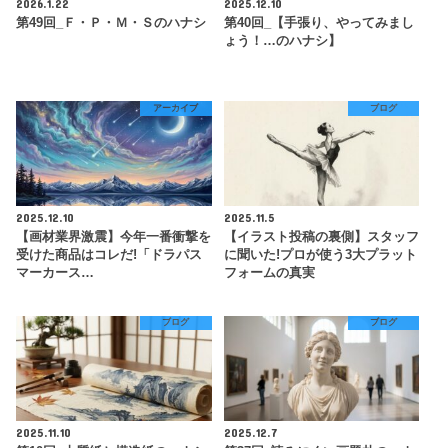
2026.1.22
2025.12.10
第49回_Ｆ・Ｐ・Ｍ・Ｓのハナシ
第40回_【手張り、やってみまし
ょう！…のハナシ】
アーカイブ
ブログ
2025.12.10
2025.11.5
【画材業界激震】今年一番衝撃を
【イラスト投稿の裏側】スタッフ
受けた商品はコレだ!「ドラパス
に聞いた!プロが使う3大プラット
マーカース…
フォームの真実
ブログ
ブログ
2025.11.10
2025.12.7