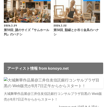
2026.3.29
2026.3.22
第59回_謎のサイズ『サムホール
第58回_額縁とか吊り金具のハナ
判』のハナシ
シ
アーティスト情報 from konoyo.net
大城舞華作品展@三井住友信託銀行コンサルプラザ目黒の Web販
売が8月7日正午からからスタート！
konoyo.net で続きを読む →