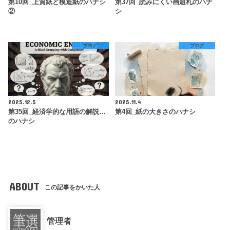
第10回_上質紙と模造紙のハナシ
第37回_読みにくい画題札のハナ
②
シ
ブログ
ブログ
2025.12.5
2025.11.4
第35回_経済学的な用語の解説…
第4回_紙の大きさのハナシ
のハナシ
ABOUT
この記事をかいた人
管理者