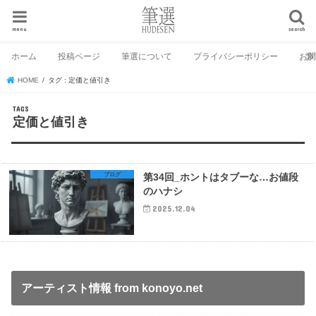
menu
search
ホーム
投稿ページ
筆選について
プライバシーポリシー
お
HOME
タグ : 定価と値引き
定価と値引き
ブログ
第34回_ホントはタブーな…お値段
のハナシ
2025.12.04
アーティスト情報 from konoyo.net